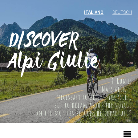
ITALIANO
|
DEUTSCH
P. Rumiz
“Maps aren't
necessary to orient yourself,
but to dream about the voyage
on the months before the departure”