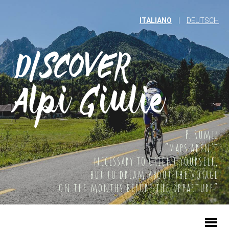
ITALIANO
|
DEUTSCH
P. Rumiz
“Maps aren't
necessary to orient yourself,
but to dream about the voyage
on the months before the departure”