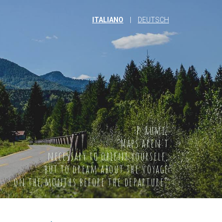
ITALIANO
|
DEUTSCH
P. Rumiz
“Maps aren't
necessary to orient yourself,
but to dream about the voyage
on the months before the departure”