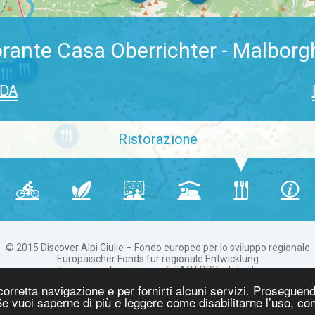
orante Casa Oberrichter - Malborg
EDA
Ristorazione
© 2015 Discover Alpi Giulie – Fondo europeo per lo sviluppo regionale
Europäischer Fonds fur regionale Entwicklung
design e realizzazione infoFACTORY e Intoote
Informativa sulla privacy e cookie policy
 corretta navigazione e per fornirti alcuni servizi. Proseguen
Credits
 Se vuoi saperne di più e leggere come disabilitarne l’uso, con