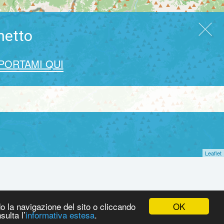
hetto
PORTAMI QUI
Leaflet
OK
do la navigazione del sito o cliccando
sulta l’
informativa estesa
.