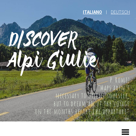
ITALIANO
|
DEUTSCH
P. Rumiz
“Maps aren't
necessary to orient yourself,
but to dream about the voyage
on the months before the departure”