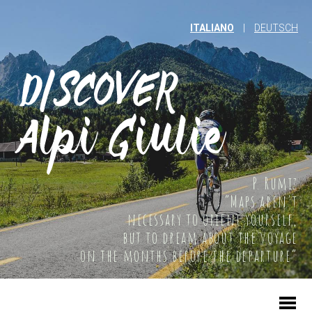
ITALIANO
|
DEUTSCH
P. Rumiz
“Maps aren't
necessary to orient yourself,
but to dream about the voyage
on the months before the departure”