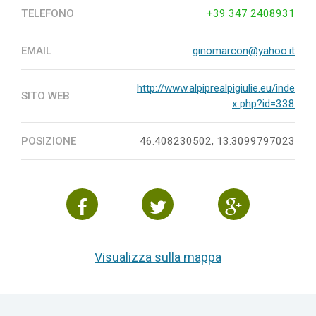
TELEFONO
+39 347 2408931
EMAIL
ginomarcon@yahoo.it
http://www.alpiprealpigiulie.eu/inde
SITO WEB
x.php?id=338
POSIZIONE
46.408230502, 13.3099797023
Visualizza sulla mappa