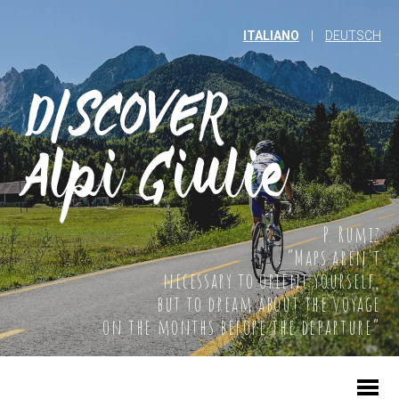
ITALIANO
|
DEUTSCH
P. Rumiz
“Maps aren't
necessary to orient yourself,
but to dream about the voyage
on the months before the departure”