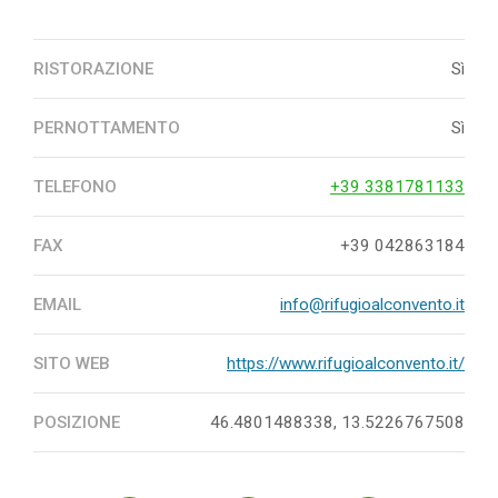
RISTORAZIONE
Sì
PERNOTTAMENTO
Sì
TELEFONO
+39 3381781133
FAX
+39 042863184
EMAIL
info@rifugioalconvento.it
SITO WEB
https://www.rifugioalconvento.it/
POSIZIONE
46.4801488338, 13.5226767508