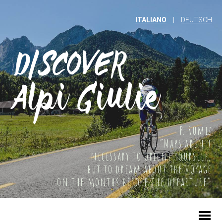
ITALIANO
|
DEUTSCH
P. Rumiz
“Maps aren't
necessary to orient yourself,
but to dream about the voyage
on the months before the departure”