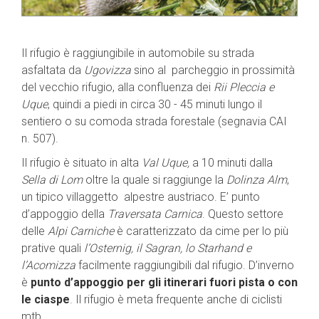
Il rifugio è raggiungibile in automobile su strada
asfaltata da
Ugovizza
sino al
parcheggio in prossimità
del vecchio rifugio, alla confluenza dei
Rii Pleccia e
Uque
, quindi a piedi in circa
30 - 45 minuti lungo il
sentiero o su comoda strada forestale (segnavia CAI
n. 507).
Il rifugio è situato in
alta
Val Uque,
a 10 minuti dalla
Sella di Lom
oltre la quale si raggiunge la
Dolinza Alm
,
un tipico villaggetto
alpestre austriaco. E’ punto
d’appoggio della
Traversata Carnica
. Questo settore
delle
Alpi Carniche
è
caratterizzato da cime per lo più
prative quali
l’Osternig, il Sagran, lo Starhand e
l’Acomizza
facilmente
raggiungibili dal rifugio. D’inverno
è
punto d’appoggio per gli itinerari fuori pista o con
le ciaspe
. Il rifugio
è meta frequente anche di ciclisti
mtb.