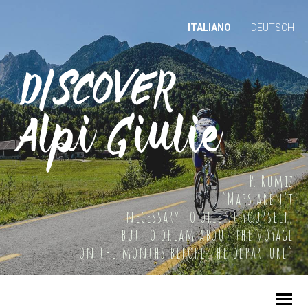
ITALIANO
|
DEUTSCH
P. Rumiz
“Maps aren't
necessary to orient yourself,
but to dream about the voyage
on the months before the departure”