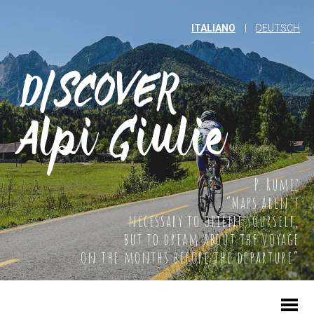
ITALIANO
|
DEUTSCH
P. Rumiz
“Maps aren't
necessary to orient yourself,
but to dream about the voyage
on the months before the departure”